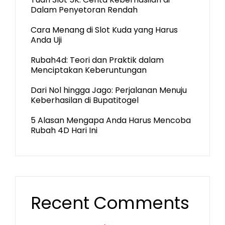
Dalam Penyetoran Rendah
Cara Menang di Slot Kuda yang Harus
Anda Uji
Rubah4d: Teori dan Praktik dalam
Menciptakan Keberuntungan
Dari Nol hingga Jago: Perjalanan Menuju
Keberhasilan di Bupatitogel
5 Alasan Mengapa Anda Harus Mencoba
Rubah 4D Hari Ini
Recent Comments