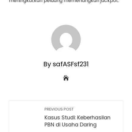
meningkatkan peluang memenangkan jackpot.
By safASFsf231
PREVIOUS POST
Kasus Studi: Keberhasilan
PBN di Usaha Daring