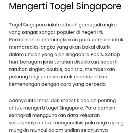
Mengerti Togel Singapore
Togel Singapore ialah sebuah game judi angka
yang sangat sangat populer di negeri ini.
Permainan ini memungkinkan para pemain untuk
memprediksi angka yang akan bakal ditarik
dalam undian yang oleh Singapore Pools. Setiap
hari, beragam jenis taruhan disediakan, seperti
taruhan singlet, double, dan trio, memberikan
peluang bagi pemain untuk mendapatkan
kemenangan dengan cara yang berbeda.
Adanya informasi dan statistik adalah penting
untuk mengerti togel Singapore. Para pemain
seringkali menggunakan data keluaran
sebelumnya untuk menganalisis pola angka yang
mungkin muncul dalam undian selanjutnya.