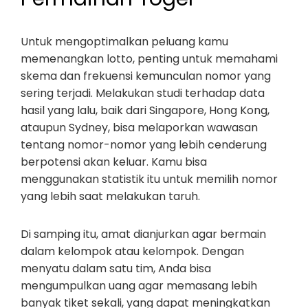
Untuk mengoptimalkan peluang kamu
memenangkan lotto, penting untuk memahami
skema dan frekuensi kemunculan nomor yang
sering terjadi. Melakukan studi terhadap data
hasil yang lalu, baik dari Singapore, Hong Kong,
ataupun Sydney, bisa melaporkan wawasan
tentang nomor-nomor yang lebih cenderung
berpotensi akan keluar. Kamu bisa
menggunakan statistik itu untuk memilih nomor
yang lebih saat melakukan taruh.
Di samping itu, amat dianjurkan agar bermain
dalam kelompok atau kelompok. Dengan
menyatu dalam satu tim, Anda bisa
mengumpulkan uang agar memasang lebih
banyak tiket sekali, yang dapat meningkatkan