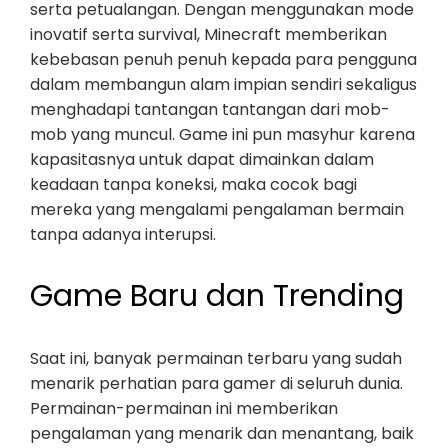
serta petualangan. Dengan menggunakan mode
inovatif serta survival, Minecraft memberikan
kebebasan penuh penuh kepada para pengguna
dalam membangun alam impian sendiri sekaligus
menghadapi tantangan tantangan dari mob-
mob yang muncul. Game ini pun masyhur karena
kapasitasnya untuk dapat dimainkan dalam
keadaan tanpa koneksi, maka cocok bagi
mereka yang mengalami pengalaman bermain
tanpa adanya interupsi.
Game Baru dan Trending
Saat ini, banyak permainan terbaru yang sudah
menarik perhatian para gamer di seluruh dunia.
Permainan-permainan ini memberikan
pengalaman yang menarik dan menantang, baik