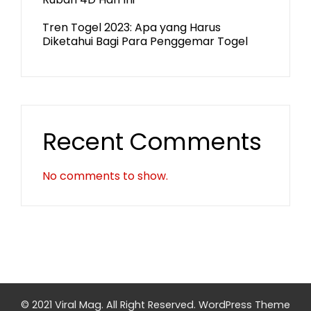
Tren Togel 2023: Apa yang Harus
Diketahui Bagi Para Penggemar Togel
Recent Comments
No comments to show.
© 2021 Viral Mag. All Right Reserved.
WordPress Theme