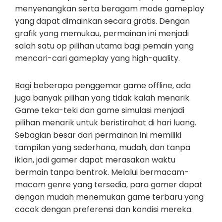
menyenangkan serta beragam mode gameplay
yang dapat dimainkan secara gratis. Dengan
grafik yang memukau, permainan ini menjadi
salah satu op pilihan utama bagi pemain yang
mencari-cari gameplay yang high-quality.
Bagi beberapa penggemar game offline, ada
juga banyak pilihan yang tidak kalah menarik.
Game teka-teki dan game simulasi menjadi
pilihan menarik untuk beristirahat di hari luang.
Sebagian besar dari permainan ini memiliki
tampilan yang sederhana, mudah, dan tanpa
iklan, jadi gamer dapat merasakan waktu
bermain tanpa bentrok. Melalui bermacam-
macam genre yang tersedia, para gamer dapat
dengan mudah menemukan game terbaru yang
cocok dengan preferensi dan kondisi mereka.