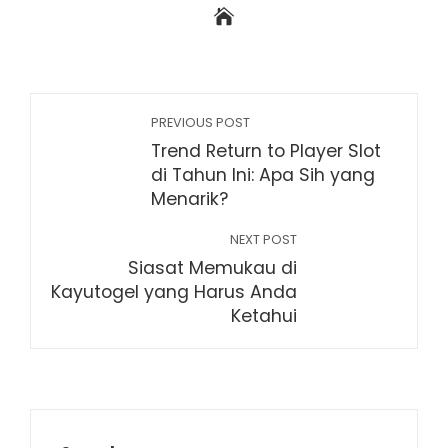
PREVIOUS POST
Trend Return to Player Slot
di Tahun Ini: Apa Sih yang
Menarik?
NEXT POST
Siasat Memukau di
Kayutogel yang Harus Anda
Ketahui