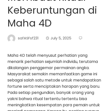
Keberuntungan di
Maha 4D
safASFsf231
July 5, 2025
Maha 4D telah menyusut perhatian yang
menarik perhatian sejumlah individu, terutama
dikalangan penggemar permainan angka.
Masyarakat semakin memanfaatkan game ini
sebagai salah satu metode untuk mendapatkan
fortune serta menciptakan harapan yang baru.
Pada setiap pengundian, banyak orang yang
yakni bahwa ritual tertentu tertentu bisa
meningkatkan kesempatan para pemain untuk