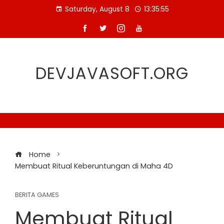
Skip
Saturday, August 8
13:35:55
to
content
DEVJAVASOFT.ORG
Home
Membuat Ritual Keberuntungan di Maha 4D
BERITA GAMES
Membuat Ritual