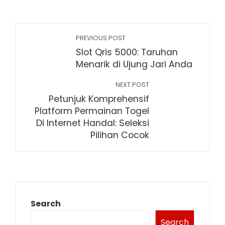
PREVIOUS POST
Slot Qris 5000: Taruhan
Menarik di Ujung Jari Anda
NEXT POST
Petunjuk Komprehensif
Platform Permainan Togel
Di Internet Handal: Seleksi
Pilihan Cocok
Search
Search