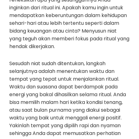
inginkan dari ritual ini. Apakah kamu ingin untuk
mendapatkan keberuntungan dalam kehidupan
sehari-hari atau lebih tertentu seperti dalam
bidang keuangan atau cinta? Menyusun niat
yang teguh akan memberi fokus pada ritual yang
hendak dikerjakan.
Sesudah niat sudah ditentukan, langkah
selanjutnya adalah menentukan waktu dan
tempat yang tepat untuk menjalankan ritual.
Waktu dan suasana dapat berdampak pada
energi yang bakal dihasilkan selama ritual. Anda
bisa memilih malam hari ketika kondisi tenang,
atau saat bulan purnama yang diakui sebagai
waktu yang baik untuk menggali energi positif.
Yakinlah tempat yang dipilih rapi dan nyaman
sehingga Anda dapat memusatkan perhatian