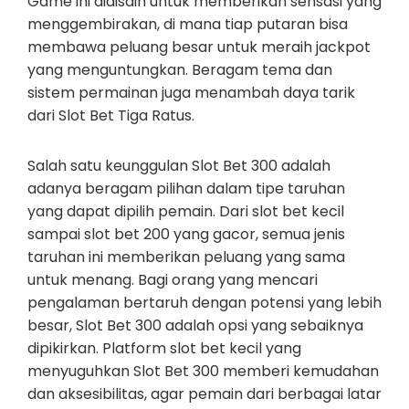
Game ini didisain untuk memberikan sensasi yang
menggembirakan, di mana tiap putaran bisa
membawa peluang besar untuk meraih jackpot
yang menguntungkan. Beragam tema dan
sistem permainan juga menambah daya tarik
dari Slot Bet Tiga Ratus.
Salah satu keunggulan Slot Bet 300 adalah
adanya beragam pilihan dalam tipe taruhan
yang dapat dipilih pemain. Dari slot bet kecil
sampai slot bet 200 yang gacor, semua jenis
taruhan ini memberikan peluang yang sama
untuk menang. Bagi orang yang mencari
pengalaman bertaruh dengan potensi yang lebih
besar, Slot Bet 300 adalah opsi yang sebaiknya
dipikirkan. Platform slot bet kecil yang
menyuguhkan Slot Bet 300 memberi kemudahan
dan aksesibilitas, agar pemain dari berbagai latar