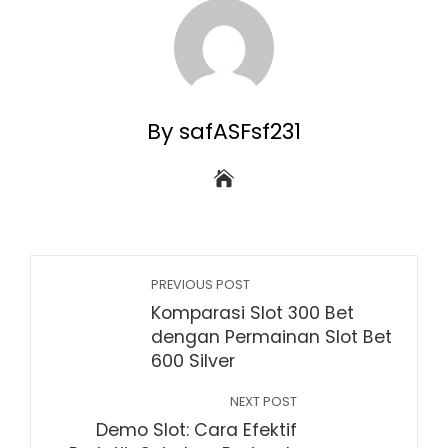
By safASFsf231
PREVIOUS POST
Komparasi Slot 300 Bet
dengan Permainan Slot Bet
600 Silver
NEXT POST
Demo Slot: Cara Efektif