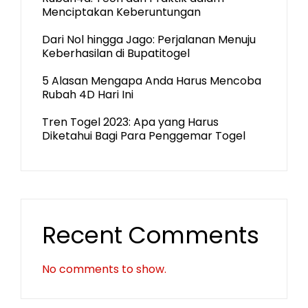
Menciptakan Keberuntungan
Dari Nol hingga Jago: Perjalanan Menuju
Keberhasilan di Bupatitogel
5 Alasan Mengapa Anda Harus Mencoba
Rubah 4D Hari Ini
Tren Togel 2023: Apa yang Harus
Diketahui Bagi Para Penggemar Togel
Recent Comments
No comments to show.