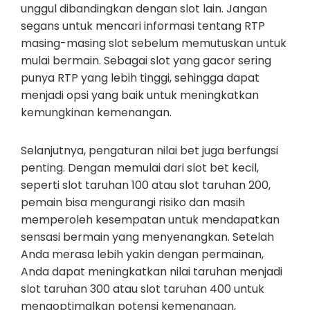
unggul dibandingkan dengan slot lain. Jangan
segans untuk mencari informasi tentang RTP
masing-masing slot sebelum memutuskan untuk
mulai bermain. Sebagai slot yang gacor sering
punya RTP yang lebih tinggi, sehingga dapat
menjadi opsi yang baik untuk meningkatkan
kemungkinan kemenangan.
Selanjutnya, pengaturan nilai bet juga berfungsi
penting. Dengan memulai dari slot bet kecil,
seperti slot taruhan 100 atau slot taruhan 200,
pemain bisa mengurangi risiko dan masih
memperoleh kesempatan untuk mendapatkan
sensasi bermain yang menyenangkan. Setelah
Anda merasa lebih yakin dengan permainan,
Anda dapat meningkatkan nilai taruhan menjadi
slot taruhan 300 atau slot taruhan 400 untuk
mengoptimalkan potensi kemenangan,