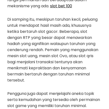
mekanisme yang ada.
slot bet 100
Di samping itu, meskipun taruhan kecil, peluang
untuk mendapat hasil masih ada, khususnya
ketika bertaruh slot gacor. Beberapa, slot
dengan RTP yang besar dapat menawarkan
hadiah yang signifikan walaupun taruhan yang
cenderung rendah. Pemain yang menggunakan
mesin slot uang, mesin slot Ovo, atau slot qris
bagi menjalani transaksi tentunya akan
menikmati kepraktisan dan kenyamanan
bermain bertaruh dengan taruhan minimal
tersebut.
Pengguna juga dapat menjelajahi aneka topik
serta kemudahan yang tersedia oleh permainan
slot game yang memiliki taruhan minimal.