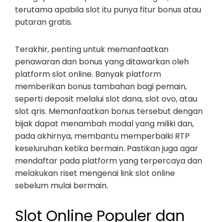
terutama apabila slot itu punya fitur bonus atau
putaran gratis.
Terakhir, penting untuk memanfaatkan
penawaran dan bonus yang ditawarkan oleh
platform slot online. Banyak platform
memberikan bonus tambahan bagi pemain,
seperti deposit melalui slot dana, slot ovo, atau
slot qris. Memanfaatkan bonus tersebut dengan
bijak dapat menambah modal yang miliki dan,
pada akhirnya, membantu memperbaiki RTP
keseluruhan ketika bermain. Pastikan juga agar
mendaftar pada platform yang terpercaya dan
melakukan riset mengenai link slot online
sebelum mulai bermain.
Slot Online Populer dan