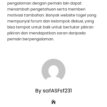
pengalaman dengan pemain lain dapat
menambah pengetahuan serta memberi
motivasi tambahan. Banyak website togel yang
mempunyai forum dan kelompok diskusi, yang
bisa tempat untuk baik untuk bertukar pikiran
pikiran dan mendapatkan saran daripada
pemain berpengalaman.
By safASFsf231