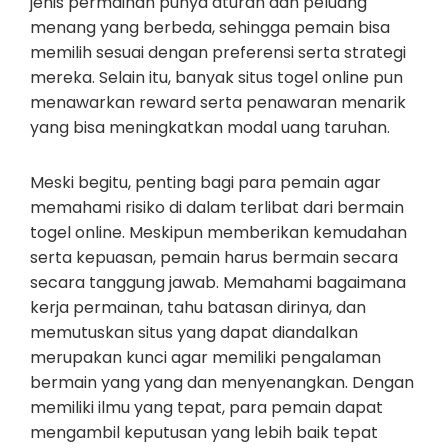
jenis permainan punya aturan dan peluang
menang yang berbeda, sehingga pemain bisa
memilih sesuai dengan preferensi serta strategi
mereka. Selain itu, banyak situs togel online pun
menawarkan reward serta penawaran menarik
yang bisa meningkatkan modal uang taruhan.
Meski begitu, penting bagi para pemain agar
memahami risiko di dalam terlibat dari bermain
togel online. Meskipun memberikan kemudahan
serta kepuasan, pemain harus bermain secara
secara tanggung jawab. Memahami bagaimana
kerja permainan, tahu batasan dirinya, dan
memutuskan situs yang dapat diandalkan
merupakan kunci agar memiliki pengalaman
bermain yang yang dan menyenangkan. Dengan
memiliki ilmu yang tepat, para pemain dapat
mengambil keputusan yang lebih baik tepat