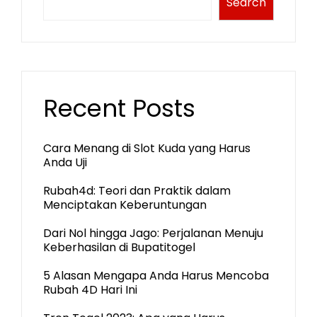
Search
Recent Posts
Cara Menang di Slot Kuda yang Harus
Anda Uji
Rubah4d: Teori dan Praktik dalam
Menciptakan Keberuntungan
Dari Nol hingga Jago: Perjalanan Menuju
Keberhasilan di Bupatitogel
5 Alasan Mengapa Anda Harus Mencoba
Rubah 4D Hari Ini