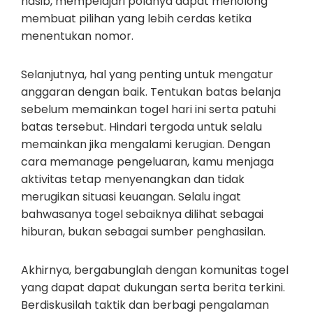
nasib, mempelajari polanya dapat menolong
membuat pilihan yang lebih cerdas ketika
menentukan nomor.
Selanjutnya, hal yang penting untuk mengatur
anggaran dengan baik. Tentukan batas belanja
sebelum memainkan togel hari ini serta patuhi
batas tersebut. Hindari tergoda untuk selalu
memainkan jika mengalami kerugian. Dengan
cara memanage pengeluaran, kamu menjaga
aktivitas tetap menyenangkan dan tidak
merugikan situasi keuangan. Selalu ingat
bahwasanya togel sebaiknya dilihat sebagai
hiburan, bukan sebagai sumber penghasilan.
Akhirnya, bergabunglah dengan komunitas togel
yang dapat dapat dukungan serta berita terkini.
Berdiskusilah taktik dan berbagi pengalaman