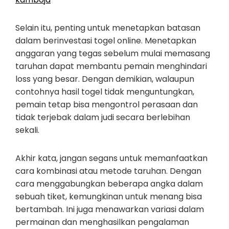
Selain itu, penting untuk menetapkan batasan
dalam berinvestasi togel online. Menetapkan
anggaran yang tegas sebelum mulai memasang
taruhan dapat membantu pemain menghindari
loss yang besar. Dengan demikian, walaupun
contohnya hasil togel tidak menguntungkan,
pemain tetap bisa mengontrol perasaan dan
tidak terjebak dalam judi secara berlebihan
sekali.
Akhir kata, jangan segans untuk memanfaatkan
cara kombinasi atau metode taruhan. Dengan
cara menggabungkan beberapa angka dalam
sebuah tiket, kemungkinan untuk menang bisa
bertambah. Ini juga menawarkan variasi dalam
permainan dan menghasilkan pengalaman