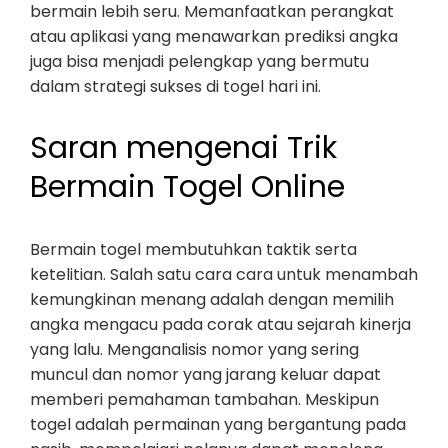
bermain lebih seru. Memanfaatkan perangkat
atau aplikasi yang menawarkan prediksi angka
juga bisa menjadi pelengkap yang bermutu
dalam strategi sukses di togel hari ini.
Saran mengenai Trik
Bermain Togel Online
Bermain togel membutuhkan taktik serta
ketelitian. Salah satu cara cara untuk menambah
kemungkinan menang adalah dengan memilih
angka mengacu pada corak atau sejarah kinerja
yang lalu. Menganalisis nomor yang sering
muncul dan nomor yang jarang keluar dapat
memberi pemahaman tambahan. Meskipun
togel adalah permainan yang bergantung pada