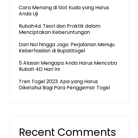
Cara Menang di Slot Kuda yang Harus
Anda Uji
Rubah4d: Teori dan Praktik dalam
Menciptakan Keberuntungan
Dari Nol hingga Jago: Perjalanan Menuju
Keberhasilan di Bupatitogel
5 Alasan Mengapa Anda Harus Mencoba
Rubah 4D Hari Ini
Tren Togel 2023: Apa yang Harus
Diketahui Bagi Para Penggemar Togel
Recent Comments