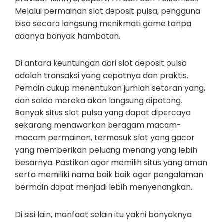
Melalui permainan slot deposit pulsa, pengguna
bisa secara langsung menikmati game tanpa
adanya banyak hambatan.
Di antara keuntungan dari slot deposit pulsa
adalah transaksi yang cepatnya dan praktis.
Pemain cukup menentukan jumlah setoran yang,
dan saldo mereka akan langsung dipotong.
Banyak situs slot pulsa yang dapat dipercaya
sekarang menawarkan beragam macam-
macam permainan, termasuk slot yang gacor
yang memberikan peluang menang yang lebih
besarnya. Pastikan agar memilih situs yang aman
serta memiliki nama baik baik agar pengalaman
bermain dapat menjadi lebih menyenangkan.
Di sisi lain, manfaat selain itu yakni banyaknya