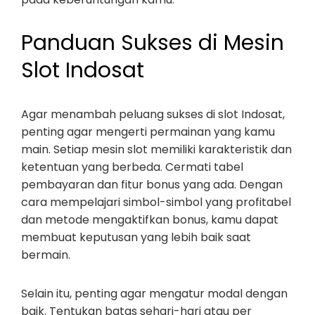
Panduan Sukses di Mesin
Slot Indosat
Agar menambah peluang sukses di slot Indosat,
penting agar mengerti permainan yang kamu
main. Setiap mesin slot memiliki karakteristik dan
ketentuan yang berbeda. Cermati tabel
pembayaran dan fitur bonus yang ada. Dengan
cara mempelajari simbol-simbol yang profitabel
dan metode mengaktifkan bonus, kamu dapat
membuat keputusan yang lebih baik saat
bermain.
Selain itu, penting agar mengatur modal dengan
baik. Tentukan batas sehari-hari atau per