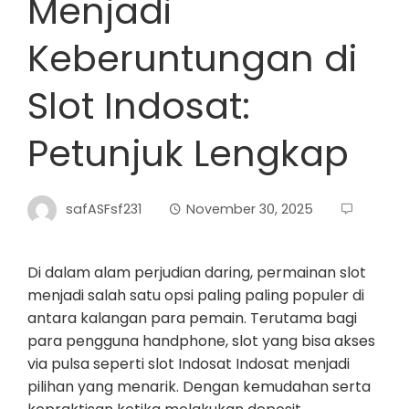
Menjadi
Keberuntungan di
Slot Indosat:
Petunjuk Lengkap
safASFsf231
November 30, 2025
Di dalam alam perjudian daring, permainan slot
menjadi salah satu opsi paling paling populer di
antara kalangan para pemain. Terutama bagi
para pengguna handphone, slot yang bisa akses
via pulsa seperti slot Indosat Indosat menjadi
pilihan yang menarik. Dengan kemudahan serta