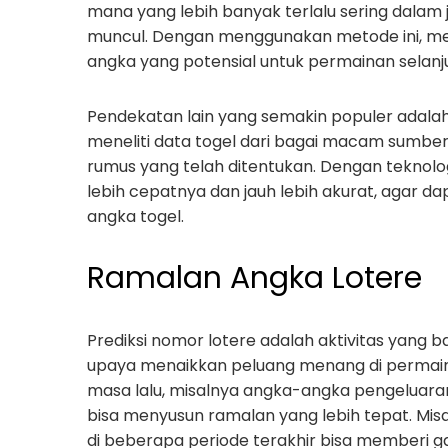
mana yang lebih banyak terlalu sering dalam 
muncul. Dengan menggunakan metode ini, 
angka yang potensial untuk permainan selanj
Pendekatan lain yang semakin populer adala
meneliti data togel dari bagai macam sumb
rumus yang telah ditentukan. Dengan teknolo
lebih cepatnya dan jauh lebih akurat, agar 
angka togel.
Ramalan Angka Lotere
Prediksi nomor lotere adalah aktivitas yang
upaya menaikkan peluang menang di permain
masa lalu, misalnya angka-angka pengeluara
bisa menyusun ramalan yang lebih tepat. Mi
di beberapa periode terakhir bisa memberi