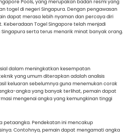
eh Singapore Pools, yang merupakan badan resmi yang
n togel di negeri Singapura. Dengan pengawasan
ain dapat merasa lebih nyaman dan percaya diri
t. Keberadaan Togel Singapore telah menjadi
Singapura serta terus menarik minat banyak orang.
rusial dalam meningkatkan kesempatan
eknik yang umum diterapkan adalah analisis
 hasil keluaran sebelumnya guna menemukan corak
s angka-angka yang banyak terlihat, pemain dapat
ormasi mengenai angka yang kemungkinan tinggi
cara petaangka. Pendekatan ini mencakup
inya. Contohnya, pemain dapat mengamati angka