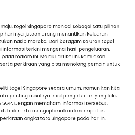
aju, togel Singapore menjadi sebagai satu pilihan
ap hari nya, jutaan orang menantikan keluaran
ukan nasib mereka. Dari beragam saluran togel
 informasi terkini mengenai hasil pengeluaran,
da malam ini. Melalui artikel ini, kami akan
serta perkiraan yang bisa menolong pemain untuk
eliti togel Singapore secara umum, namun kan kita
 penting misalnya hasil pengeluaran yang lalu,
w SGP. Dengan memahami informasi tersebut,
lebih baik serta mengoptimalkan kesempatan
perkiraan angka toto Singapore pada hari ini.