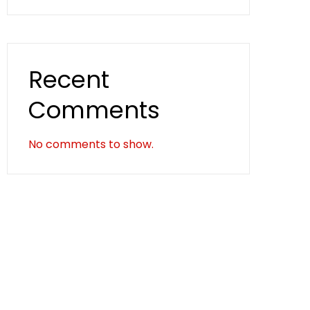
Recent
Comments
No comments to show.