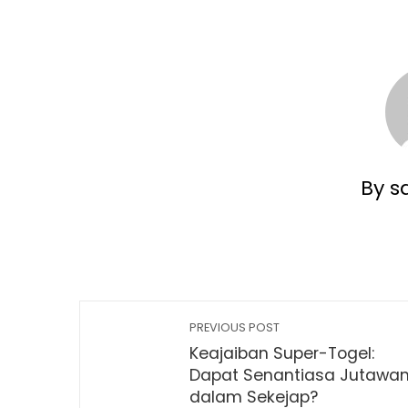
By s
PREVIOUS POST
Keajaiban Super-Togel:
Dapat Senantiasa Jutawa
dalam Sekejap?