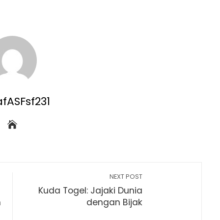
afASFsf231
NEXT POST
Kuda Togel: Jajaki Dunia
n
dengan Bijak