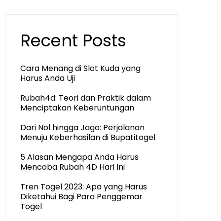
Recent Posts
Cara Menang di Slot Kuda yang
Harus Anda Uji
Rubah4d: Teori dan Praktik dalam
Menciptakan Keberuntungan
Dari Nol hingga Jago: Perjalanan
Menuju Keberhasilan di Bupatitogel
5 Alasan Mengapa Anda Harus
Mencoba Rubah 4D Hari Ini
Tren Togel 2023: Apa yang Harus
Diketahui Bagi Para Penggemar
Togel