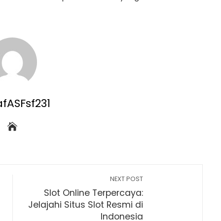
afASFsf231
NEXT POST
Slot Online Terpercaya:
Jelajahi Situs Slot Resmi di
Indonesia