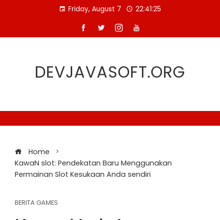
Skip
Friday, August 7
22:41:25
to
content
DEVJAVASOFT.ORG
Home
KawaN slot: Pendekatan Baru Menggunakan
Permainan Slot Kesukaan Anda sendiri
BERITA GAMES