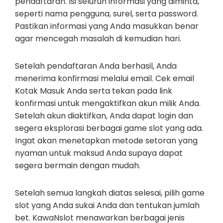
pendaftaran. Isi seluruh informasi yang diminta,
seperti nama pengguna, surel, serta password.
Pastikan informasi yang Anda masukkan benar
agar mencegah masalah di kemudian hari.
Setelah pendaftaran Anda berhasil, Anda
menerima konfirmasi melalui email. Cek email
Kotak Masuk Anda serta tekan pada link
konfirmasi untuk mengaktifkan akun milik Anda.
Setelah akun diaktifkan, Anda dapat login dan
segera eksplorasi berbagai game slot yang ada.
Ingat akan menetapkan metode setoran yang
nyaman untuk maksud Anda supaya dapat
segera bermain dengan mudah.
Setelah semua langkah diatas selesai, pilih game
slot yang Anda sukai Anda dan tentukan jumlah
bet. KawaNslot menawarkan berbagai jenis