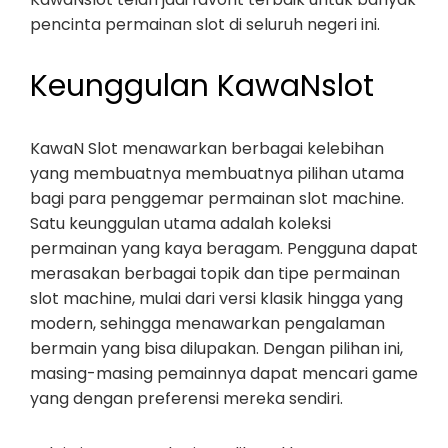
pencinta permainan slot di seluruh negeri ini.
Keunggulan KawaNslot
KawaN Slot menawarkan berbagai kelebihan
yang membuatnya membuatnya pilihan utama
bagi para penggemar permainan slot machine.
Satu keunggulan utama adalah koleksi
permainan yang kaya beragam. Pengguna dapat
merasakan berbagai topik dan tipe permainan
slot machine, mulai dari versi klasik hingga yang
modern, sehingga menawarkan pengalaman
bermain yang bisa dilupakan. Dengan pilihan ini,
masing-masing pemainnya dapat mencari game
yang dengan preferensi mereka sendiri.