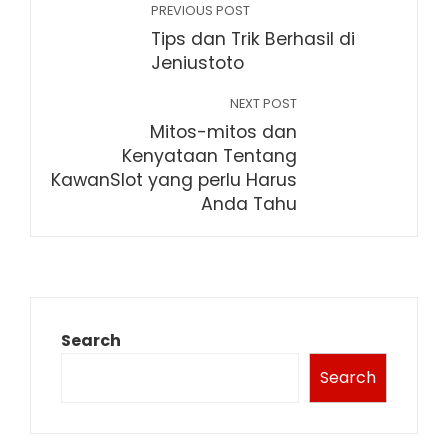
PREVIOUS POST
Tips dan Trik Berhasil di
Jeniustoto
NEXT POST
Mitos-mitos dan
Kenyataan Tentang
KawanSlot yang perlu Harus
Anda Tahu
Search
Search