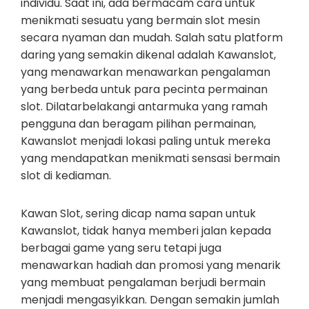
individu. Saat ini, ada bermacam cara untuk
menikmati sesuatu yang bermain slot mesin
secara nyaman dan mudah. Salah satu platform
daring yang semakin dikenal adalah Kawanslot,
yang menawarkan menawarkan pengalaman
yang berbeda untuk para pecinta permainan
slot. Dilatarbelakangi antarmuka yang ramah
pengguna dan beragam pilihan permainan,
Kawanslot menjadi lokasi paling untuk mereka
yang mendapatkan menikmati sensasi bermain
slot di kediaman.
Kawan Slot, sering dicap nama sapan untuk
Kawanslot, tidak hanya memberi jalan kepada
berbagai game yang seru tetapi juga
menawarkan hadiah dan promosi yang menarik
yang membuat pengalaman berjudi bermain
menjadi mengasyikkan. Dengan semakin jumlah