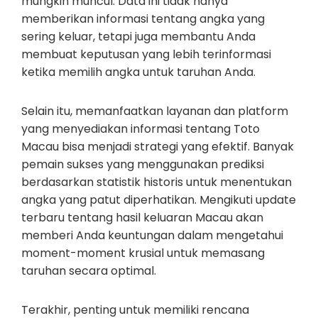
mungkin muncul. Data ini tidak hanya
memberikan informasi tentang angka yang
sering keluar, tetapi juga membantu Anda
membuat keputusan yang lebih terinformasi
ketika memilih angka untuk taruhan Anda.
Selain itu, memanfaatkan layanan dan platform
yang menyediakan informasi tentang Toto
Macau bisa menjadi strategi yang efektif. Banyak
pemain sukses yang menggunakan prediksi
berdasarkan statistik historis untuk menentukan
angka yang patut diperhatikan. Mengikuti update
terbaru tentang hasil keluaran Macau akan
memberi Anda keuntungan dalam mengetahui
moment-moment krusial untuk memasang
taruhan secara optimal.
Terakhir, penting untuk memiliki rencana