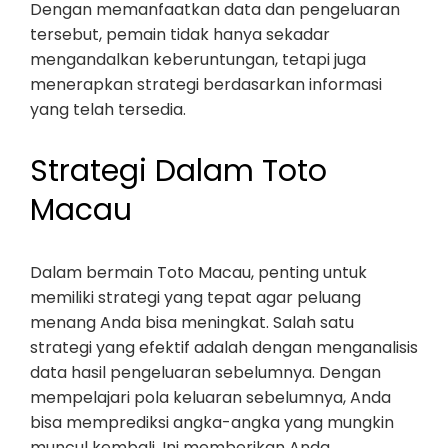
Dengan memanfaatkan data dan pengeluaran
tersebut, pemain tidak hanya sekadar
mengandalkan keberuntungan, tetapi juga
menerapkan strategi berdasarkan informasi
yang telah tersedia.
Strategi Dalam Toto
Macau
Dalam bermain Toto Macau, penting untuk
memiliki strategi yang tepat agar peluang
menang Anda bisa meningkat. Salah satu
strategi yang efektif adalah dengan menganalisis
data hasil pengeluaran sebelumnya. Dengan
mempelajari pola keluaran sebelumnya, Anda
bisa memprediksi angka-angka yang mungkin
muncul kembali. Ini memberikan Anda