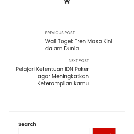
PREVIOUS POST
Wali Togel: Tren Masa Kini
dalam Dunia
NEXT POST
Pelajari Ketentuan IDN Poker
agar Meningkatkan
Keterampilan kamu
Search