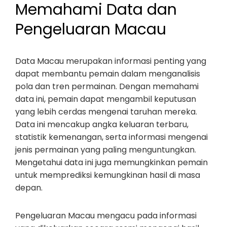
Memahami Data dan
Pengeluaran Macau
Data Macau merupakan informasi penting yang
dapat membantu pemain dalam menganalisis
pola dan tren permainan. Dengan memahami
data ini, pemain dapat mengambil keputusan
yang lebih cerdas mengenai taruhan mereka.
Data ini mencakup angka keluaran terbaru,
statistik kemenangan, serta informasi mengenai
jenis permainan yang paling menguntungkan.
Mengetahui data ini juga memungkinkan pemain
untuk memprediksi kemungkinan hasil di masa
depan.
Pengeluaran Macau mengacu pada informasi