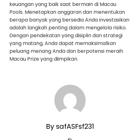
keuangan yang baik saat bermain di Macau
Pools. Menetapkan anggaran dan menentukan
berapa banyak yang bersedia Anda investasikan
adalah langkah penting dalam mengelola risiko.
Dengan pendekatan yang disiplin dan strategi
yang matang, Anda dapat memaksimalkan
peluang menang Anda dan berpotensi meraih
Macau Prize yang diimpikan.
By safASFsf231