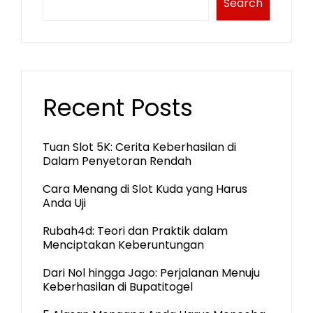
Search
Recent Posts
Tuan Slot 5K: Cerita Keberhasilan di
Dalam Penyetoran Rendah
Cara Menang di Slot Kuda yang Harus
Anda Uji
Rubah4d: Teori dan Praktik dalam
Menciptakan Keberuntungan
Dari Nol hingga Jago: Perjalanan Menuju
Keberhasilan di Bupatitogel