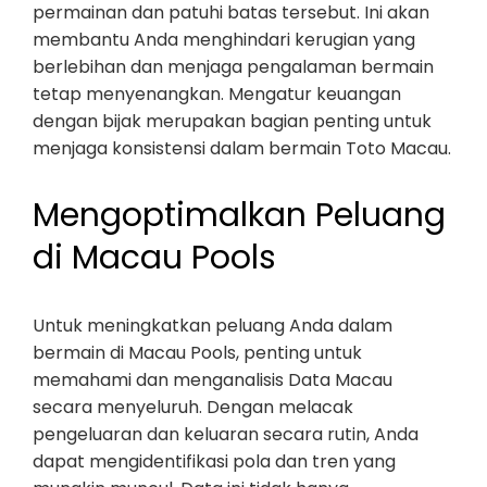
permainan dan patuhi batas tersebut. Ini akan
membantu Anda menghindari kerugian yang
berlebihan dan menjaga pengalaman bermain
tetap menyenangkan. Mengatur keuangan
dengan bijak merupakan bagian penting untuk
menjaga konsistensi dalam bermain Toto Macau.
Mengoptimalkan Peluang
di Macau Pools
Untuk meningkatkan peluang Anda dalam
bermain di Macau Pools, penting untuk
memahami dan menganalisis Data Macau
secara menyeluruh. Dengan melacak
pengeluaran dan keluaran secara rutin, Anda
dapat mengidentifikasi pola dan tren yang