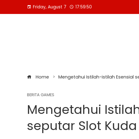
Skip
Friday, August 7
17:59:50
to
content
Home
Mengetahui Istilah-istilah Esensial 
BERITA GAMES
Mengetahui Istilah
seputar Slot Kuda