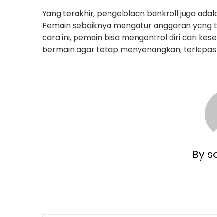
Yang terakhir, pengelolaan bankroll juga adal
Pemain sebaiknya mengatur anggaran yang te
cara ini, pemain bisa mengontrol diri dari 
bermain agar tetap menyenangkan, terlepas da
By s