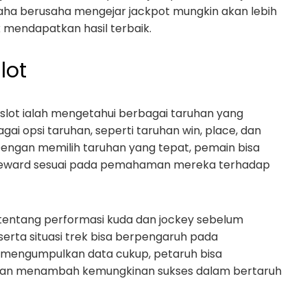
aha berusaha mengejar jackpot mungkin akan lebih
 mendapatkan hasil terbaik.
lot
 slot ialah mengetahui berbagai taruhan yang
i opsi taruhan, seperti taruhan win, place, dan
ngan memilih taruhan yang tepat, pemain bisa
n reward sesuai pada pemahaman mereka terhadap
 tentang performasi kuda dan jockey sebelum
 serta situasi trek bisa berpengaruh pada
mengumpulkan data cukup, petaruh bisa
ik dan menambah kemungkinan sukses dalam bertaruh