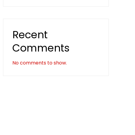
Recent
Comments
No comments to show.