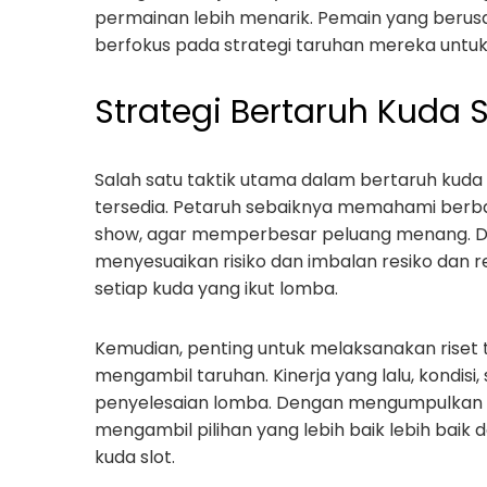
permainan lebih menarik. Pemain yang berus
berfokus pada strategi taruhan mereka untuk
Strategi Bertaruh Kuda S
Salah satu taktik utama dalam bertaruh kuda
tersedia. Petaruh sebaiknya memahami berbaga
show, agar memperbesar peluang menang. De
menyesuaikan risiko dan imbalan resiko da
setiap kuda yang ikut lomba.
Kemudian, penting untuk melaksanakan riset
mengambil taruhan. Kinerja yang lalu, kondisi,
penyelesaian lomba. Dengan mengumpulkan 
mengambil pilihan yang lebih baik lebih ba
kuda slot.