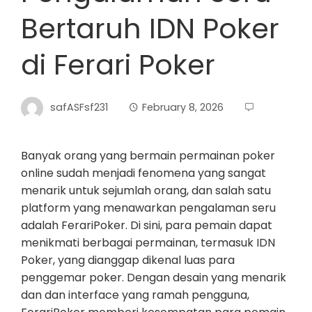
Bertaruh IDN Poker
di Ferari Poker
safASFsf231
February 8, 2026
Banyak orang yang bermain permainan poker
online sudah menjadi fenomena yang sangat
menarik untuk sejumlah orang, dan salah satu
platform yang menawarkan pengalaman seru
adalah FerariPoker. Di sini, para pemain dapat
menikmati berbagai permainan, termasuk IDN
Poker, yang dianggap dikenal luas para
penggemar poker. Dengan desain yang menarik
dan dan interface yang ramah pengguna,