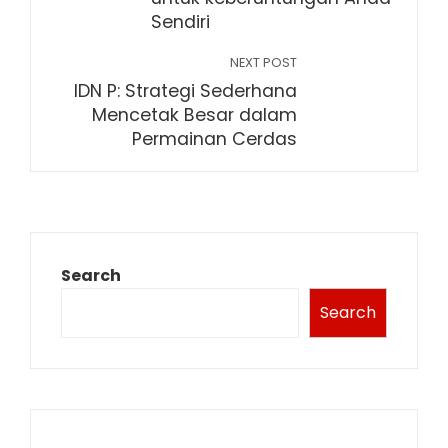
Sendiri
NEXT POST
IDN P: Strategi Sederhana
Mencetak Besar dalam
Permainan Cerdas
Search
Search