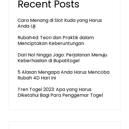
Recent Posts
Cara Menang di Slot Kuda yang Harus
Anda Uji
Rubah4d: Teori dan Praktik dalam
Menciptakan Keberuntungan
Dari Nol hingga Jago: Perjalanan Menuju
Keberhasilan di Bupatitogel
5 Alasan Mengapa Anda Harus Mencoba
Rubah 4D Hari Ini
Tren Togel 2023: Apa yang Harus
Diketahui Bagi Para Penggemar Togel