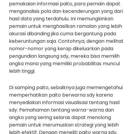
pemakaian informasi paito, para pemain dapat
menganalisis pola dan kecenderungan yang dari
hasil data yang terdahulu. Ini memungkinkan
pemain untuk menghasilkan ramalan yang lebih
akurasi dibanding jika cuma bergantung pada
keberuntungan saja. Contohnya, dengan melihat
nomor-nomor yang kerap dikeluarkan pada
pengundian langsung sdy, mereka bisa memilih
angka mana yang memiliki probabilitas muncul
lebih tinggi.
Di samping paito, sebaiknya juga memengetahui
memperhatikan paito berwarna sdy karena
menyediakan informasi visualisasi tentang hasil
sdy. Pemahaman tentang warna-warna dan
angka yang sering selaras dapat menolong
pemain untuk merumuskan strategi yang lebih
lebih efektif. Dengan meneliti paito warna sdy,