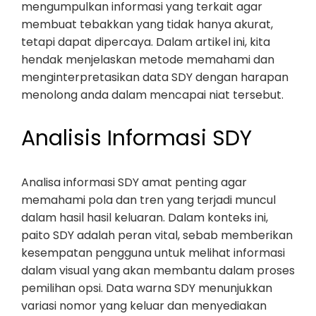
mengumpulkan informasi yang terkait agar
membuat tebakkan yang tidak hanya akurat,
tetapi dapat dipercaya. Dalam artikel ini, kita
hendak menjelaskan metode memahami dan
menginterpretasikan data SDY dengan harapan
menolong anda dalam mencapai niat tersebut.
Analisis Informasi SDY
Analisa informasi SDY amat penting agar
memahami pola dan tren yang terjadi muncul
dalam hasil hasil keluaran. Dalam konteks ini,
paito SDY adalah peran vital, sebab memberikan
kesempatan pengguna untuk melihat informasi
dalam visual yang akan membantu dalam proses
pemilihan opsi. Data warna SDY menunjukkan
variasi nomor yang keluar dan menyediakan