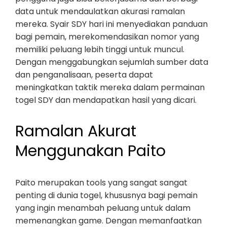
data untuk mendaulatkan akurasi ramalan
mereka. Syair SDY hari ini menyediakan panduan
bagi pemain, merekomendasikan nomor yang
memiliki peluang lebih tinggi untuk muncul.
Dengan menggabungkan sejumlah sumber data
dan penganalisaan, peserta dapat
meningkatkan taktik mereka dalam permainan
togel SDY dan mendapatkan hasil yang dicari.
Ramalan Akurat
Menggunakan Paito
Paito merupakan tools yang sangat sangat
penting di dunia togel, khususnya bagi pemain
yang ingin menambah peluang untuk dalam
memenangkan game. Dengan memanfaatkan