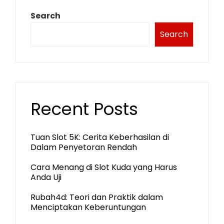
Search
Search
Recent Posts
Tuan Slot 5K: Cerita Keberhasilan di
Dalam Penyetoran Rendah
Cara Menang di Slot Kuda yang Harus
Anda Uji
Rubah4d: Teori dan Praktik dalam
Menciptakan Keberuntungan