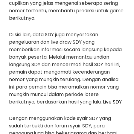
cuplikan yang jelas mengenai seberapa sering
nomor tertentu, membantu prediksi untuk game
berikutnya.
Di sisi lain, data SDY juga menyertakan
pengeluaran dan live draw SDY yang
memberikan informasi secara langsung kepada
banyak peserta. Melalui memantau undian
langsung SDY dan mencermati hasil SDY hari ini,
pemain dapat mengamati kecenderungan
nomor yang mungkin terulang. Dengan analisa
ini, para pemain bisa meramalkan nomor yang
mungkin muncul dalam periode lotere
berikutnya, berdasarkan hasil yang lalu.
Live SDY
Dengan menggunakan kode syair SDY yang
sudah terbukti dan forum syair SDY, para
pengguna juga bisa bekerjasama dan berbagi