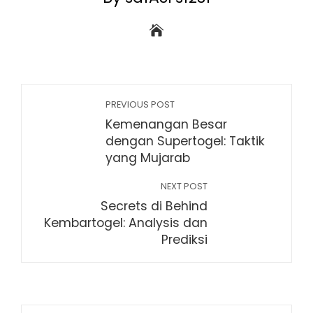
PREVIOUS POST
Kemenangan Besar
dengan Supertogel: Taktik
yang Mujarab
NEXT POST
Secrets di Behind
Kembartogel: Analysis dan
Prediksi