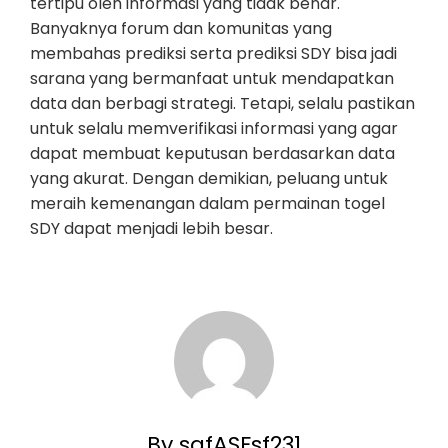
tertipu oleh informasi yang tidak benar.
Banyaknya forum dan komunitas yang
membahas prediksi serta prediksi SDY bisa jadi
sarana yang bermanfaat untuk mendapatkan
data dan berbagi strategi. Tetapi, selalu pastikan
untuk selalu memverifikasi informasi yang agar
dapat membuat keputusan berdasarkan data
yang akurat. Dengan demikian, peluang untuk
meraih kemenangan dalam permainan togel
SDY dapat menjadi lebih besar.
By safASFsf231