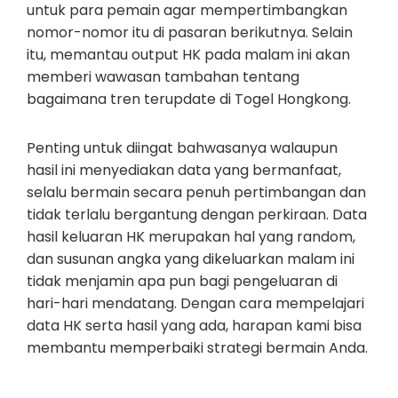
untuk para pemain agar mempertimbangkan
nomor-nomor itu di pasaran berikutnya. Selain
itu, memantau output HK pada malam ini akan
memberi wawasan tambahan tentang
bagaimana tren terupdate di Togel Hongkong.
Penting untuk diingat bahwasanya walaupun
hasil ini menyediakan data yang bermanfaat,
selalu bermain secara penuh pertimbangan dan
tidak terlalu bergantung dengan perkiraan. Data
hasil keluaran HK merupakan hal yang random,
dan susunan angka yang dikeluarkan malam ini
tidak menjamin apa pun bagi pengeluaran di
hari-hari mendatang. Dengan cara mempelajari
data HK serta hasil yang ada, harapan kami bisa
membantu memperbaiki strategi bermain Anda.