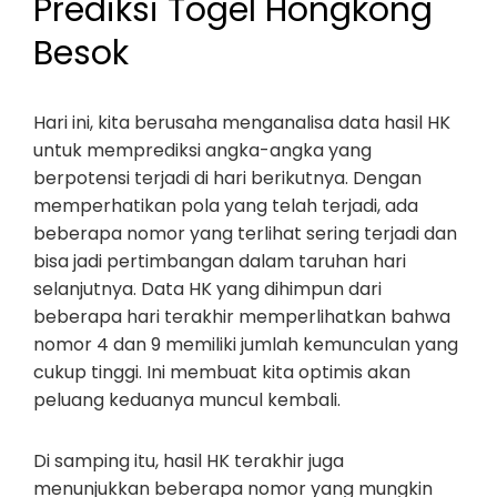
Prediksi Togel Hongkong
Besok
Hari ini, kita berusaha menganalisa data hasil HK
untuk memprediksi angka-angka yang
berpotensi terjadi di hari berikutnya. Dengan
memperhatikan pola yang telah terjadi, ada
beberapa nomor yang terlihat sering terjadi dan
bisa jadi pertimbangan dalam taruhan hari
selanjutnya. Data HK yang dihimpun dari
beberapa hari terakhir memperlihatkan bahwa
nomor 4 dan 9 memiliki jumlah kemunculan yang
cukup tinggi. Ini membuat kita optimis akan
peluang keduanya muncul kembali.
Di samping itu, hasil HK terakhir juga
menunjukkan beberapa nomor yang mungkin