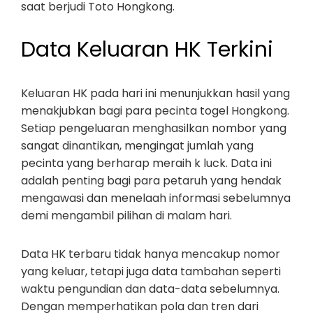
saat berjudi Toto Hongkong.
Data Keluaran HK Terkini
Keluaran HK pada hari ini menunjukkan hasil yang
menakjubkan bagi para pecinta togel Hongkong.
Setiap pengeluaran menghasilkan nombor yang
sangat dinantikan, mengingat jumlah yang
pecinta yang berharap meraih k luck. Data ini
adalah penting bagi para petaruh yang hendak
mengawasi dan menelaah informasi sebelumnya
demi mengambil pilihan di malam hari.
Data HK terbaru tidak hanya mencakup nomor
yang keluar, tetapi juga data tambahan seperti
waktu pengundian dan data-data sebelumnya.
Dengan memperhatikan pola dan tren dari