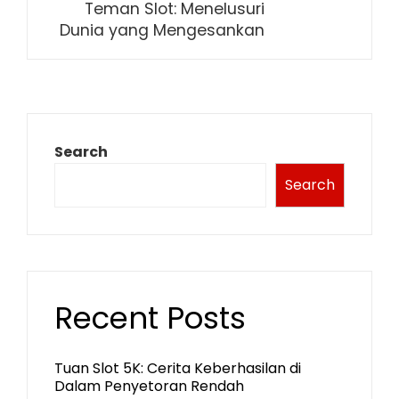
Teman Slot: Menelusuri
Dunia yang Mengesankan
Search
Search
Recent Posts
Tuan Slot 5K: Cerita Keberhasilan di
Dalam Penyetoran Rendah