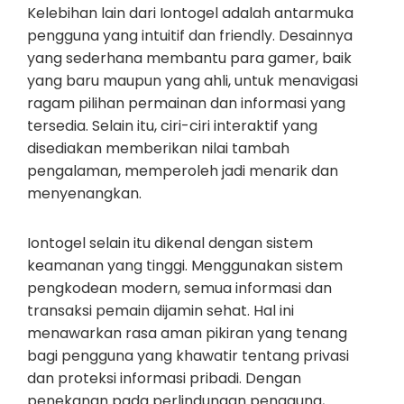
Kelebihan lain dari Iontogel adalah antarmuka
pengguna yang intuitif dan friendly. Desainnya
yang sederhana membantu para gamer, baik
yang baru maupun yang ahli, untuk menavigasi
ragam pilihan permainan dan informasi yang
tersedia. Selain itu, ciri-ciri interaktif yang
disediakan memberikan nilai tambah
pengalaman, memperoleh jadi menarik dan
menyenangkan.
Iontogel selain itu dikenal dengan sistem
keamanan yang tinggi. Menggunakan sistem
pengkodean modern, semua informasi dan
transaksi pemain dijamin sehat. Hal ini
menawarkan rasa aman pikiran yang tenang
bagi pengguna yang khawatir tentang privasi
dan proteksi informasi pribadi. Dengan
penekanan pada perlindungan pengguna,