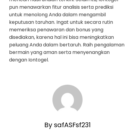
pun menawarkan fitur analisis serta prediksi
untuk menolong Anda dalam mengambil
keputusan taruhan. Ingat untuk secara rutin
memeriksa penawaran dan bonus yang
disediakan, karena hal ini bisa meningkatkan
peluang Anda dalam bertaruh. Raih pengalaman
bermain yang aman serta menyenangkan
dengan Iontogel.
By safASFsf231