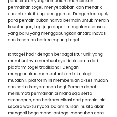
pendekatan yang unik dalam memainkan
permainan togel, menyebabkan kian menarik
dan interaktif bagi penggemar. Dengan Iontogel,
para pemain bukan hanya bermain untuk meraih
keuntungan, tapi juga dapat mengalami sensasi
yang baru yang menggabungkan antara inovasi
dan keseruan berkecimpung togel.
Iontogel hadir dengan berbagai fitur unik yang
membuatnya membuatnya tidak sama dari
platform togel tradisional. Dengan
menggunakan memanfaatkan teknologi
mutakhir, platform ini memberikan akses mudah
dan serta kenyamanan bagi. Pemain dapat
menikmati permainan di mana saja serta
dimanapun, dan berkomunikasi dari pemain lain
secara waktu nyata. Dalam tulisan ini, kita akan
menggali bagaimana Iontogel mengubah cara