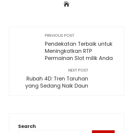
PREVIOUS POST
Pendekatan Terbaik untuk
Meningkatkan RTP
Permainan Slot milik Anda
NEXT POST
Rubah 4D: Tren Taruhan
yang Sedang Naik Daun
Search