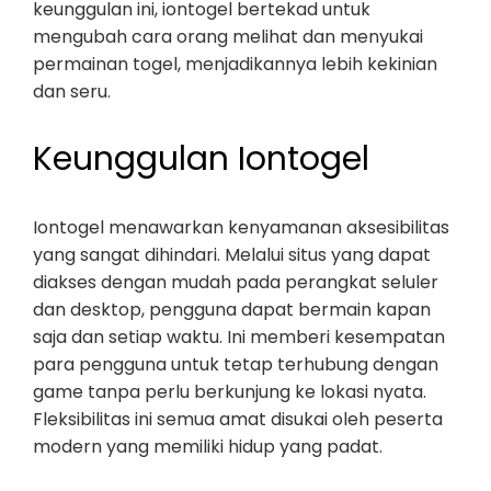
keunggulan ini, iontogel bertekad untuk
mengubah cara orang melihat dan menyukai
permainan togel, menjadikannya lebih kekinian
dan seru.
Keunggulan Iontogel
Iontogel menawarkan kenyamanan aksesibilitas
yang sangat dihindari. Melalui situs yang dapat
diakses dengan mudah pada perangkat seluler
dan desktop, pengguna dapat bermain kapan
saja dan setiap waktu. Ini memberi kesempatan
para pengguna untuk tetap terhubung dengan
game tanpa perlu berkunjung ke lokasi nyata.
Fleksibilitas ini semua amat disukai oleh peserta
modern yang memiliki hidup yang padat.