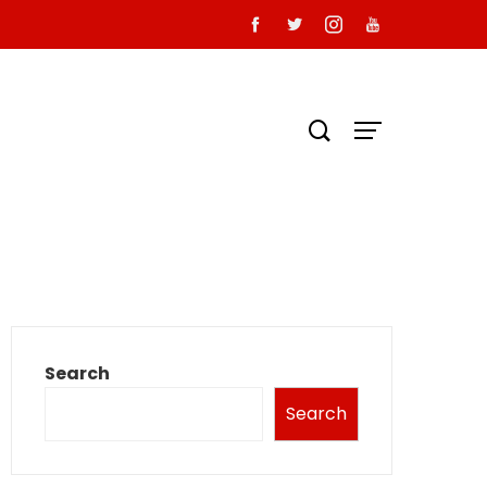
Search
Search