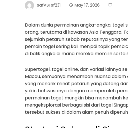
safASFsf231
May 17, 2026
Dalam dunia permainan angka-angka, togel sud
orang, terutama di kawasan Asia Tenggara. T
sejumlah petaruh sebab reputasinya yang te
pemain togel sering kali menjadi topik pembi
di balik angka di mana mereka memilih serta 
Supertogel, togel online, dan variasi lainnya
Macau, semuanya menambah nuansa dalam dun
yang menarik minat petaruh yang datang dar
yakin bahwasanya dengan memperoleh pemaha
permainan togel, mungkin bisa menambah kem
mengeksplorasi berbagai sisi dari togel Si
tersebut sukses di dalam alam penuh dipenuh