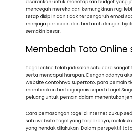
disarankan untuk menetapkan budget yang jel
mencegah mereka dari kemungkinan rugi lebih
tetap disiplin dan tidak terpengaruh emosi
menjaga perasaan dan bertaruh dengan bijak,
semakin besar.
Membedah Toto Online
Togel online telah jadi salah satu cara sang
serta mencapai harapan. Dengan adanya akse
website contohnya supertoto, para pemain tida
memberikan berbagai jenis seperti togel Sing
peluang untuk pemain dalam menentukan jeni
Cara pemasangan togel di internet cukup sed
satu website togel yang terpercaya, melakuk
yang hendak dilakukan. Dalam perspektif to