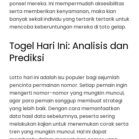
ponsel mereka. Ini mempermudah aksesibilitas
serta memberikan kenyamanan, maka kian
banyak sekali individu yang tertarik tertarik untuk
mencoba keberuntungan mereka di toto gelap.
Togel Hari Ini: Analisis dan
Prediksi
Lotto hari ini adalah isu populer bagi sejumlah
pencinta permainan nomor. Setiap pemain ingin
mengerti nomor-nomor yang mungkin muncul,
agar para pemain sanggup membuat strategi
yang lebih baik. Dengan cara memanfaatkan
data hasil data sebelumnya, peserta sering
melakukan kajian untuk menemukan corak serta
tren yang mungkin muncul. Hal ini dapat