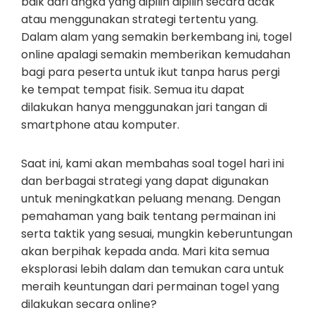
baik dari angka yang dipilih dipilih secara acak
atau menggunakan strategi tertentu yang.
Dalam alam yang semakin berkembang ini, togel
online apalagi semakin memberikan kemudahan
bagi para peserta untuk ikut tanpa harus pergi
ke tempat tempat fisik. Semua itu dapat
dilakukan hanya menggunakan jari tangan di
smartphone atau komputer.
Saat ini, kami akan membahas soal togel hari ini
dan berbagai strategi yang dapat digunakan
untuk meningkatkan peluang menang. Dengan
pemahaman yang baik tentang permainan ini
serta taktik yang sesuai, mungkin keberuntungan
akan berpihak kepada anda. Mari kita semua
eksplorasi lebih dalam dan temukan cara untuk
meraih keuntungan dari permainan togel yang
dilakukan secara online?