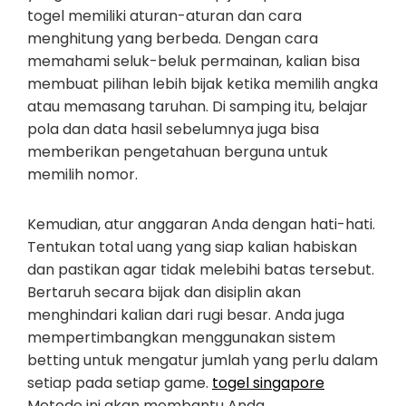
togel memiliki aturan-aturan dan cara
menghitung yang berbeda. Dengan cara
memahami seluk-beluk permainan, kalian bisa
membuat pilihan lebih bijak ketika memilih angka
atau memasang taruhan. Di samping itu, belajar
pola dan data hasil sebelumnya juga bisa
memberikan pengetahuan berguna untuk
memilih nomor.
Kemudian, atur anggaran Anda dengan hati-hati.
Tentukan total uang yang siap kalian habiskan
dan pastikan agar tidak melebihi batas tersebut.
Bertaruh secara bijak dan disiplin akan
menghindari kalian dari rugi besar. Anda juga
mempertimbangkan menggunakan sistem
betting untuk mengatur jumlah yang perlu dalam
setiap pada setiap game.
togel singapore
Metode ini akan membantu Anda