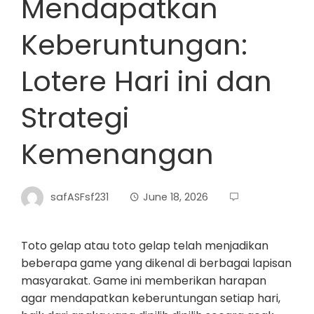
Mendapatkan
Keberuntungan:
Lotere Hari ini dan
Strategi
Kemenangan
safASFsf231
June 18, 2026
Toto gelap atau toto gelap telah menjadikan
beberapa game yang dikenal di berbagai lapisan
masyarakat. Game ini memberikan harapan
agar mendapatkan keberuntungan setiap hari,