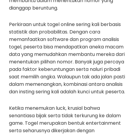
membantu dalam menentukan nomor yang
dianggap beruntung.
Perkiraan untuk togel online sering kali berbasis
statistik dan probabilitas. Dengan cara
memanfaatkan software dan program analisis
togel, peserta bisa mendapatkan aneka macam
data yang memudahkan membantu mereka dari
menentukan pilihan nomor. Banyak juga percaya
pada faktor keberuntungan serta naluri pribadi
saat memilih angka. Walaupun tak ada jalan pasti
dalam memenangkan, kombinasi antara analisis
dan insting sering kali adalah kunci untuk peserta.
Ketika menemukan luck, krusial bahwa
senantiasa bijak serta tidak terkurung ke dalam
game. Togel merupakan bentuk entertainment
serta seharusnya dikerjakan dengan