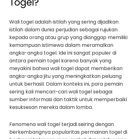
Togel?
Wali togel adalah istilah yang sering dijadikan
istilah dalam dunia perjudian sebagai rujukan
kepada orang atau grup yang dianggap memiliki
kemampuan istimewa dalam meramalkan
angka-angka togel. Ide ini sangat populer di
antara pemain togel karena banyak yang
meyakini bahwa wali togel dapat memberikan
angka-angka jitu yang meningkatkan peluang
untuk berhasil. Dalam konteks ini, para pemain
sering kali mencari-cari wali togel sebagai
sumber informasi dan taktik untuk memperbaiki
kesuksesan mereka dalam lomba.
Fenomena wali togel terjadi seiring dengan
berkembangnya popularitas permainan togel di