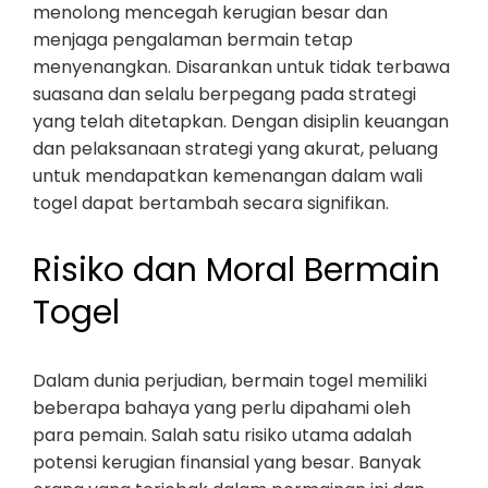
menolong mencegah kerugian besar dan
menjaga pengalaman bermain tetap
menyenangkan. Disarankan untuk tidak terbawa
suasana dan selalu berpegang pada strategi
yang telah ditetapkan. Dengan disiplin keuangan
dan pelaksanaan strategi yang akurat, peluang
untuk mendapatkan kemenangan dalam wali
togel dapat bertambah secara signifikan.
Risiko dan Moral Bermain
Togel
Dalam dunia perjudian, bermain togel memiliki
beberapa bahaya yang perlu dipahami oleh
para pemain. Salah satu risiko utama adalah
potensi kerugian finansial yang besar. Banyak