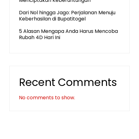
Menciptakan Keberuntungan
Dari Nol hingga Jago: Perjalanan Menuju
Keberhasilan di Bupatitogel
5 Alasan Mengapa Anda Harus Mencoba
Rubah 4D Hari Ini
Recent Comments
No comments to show.