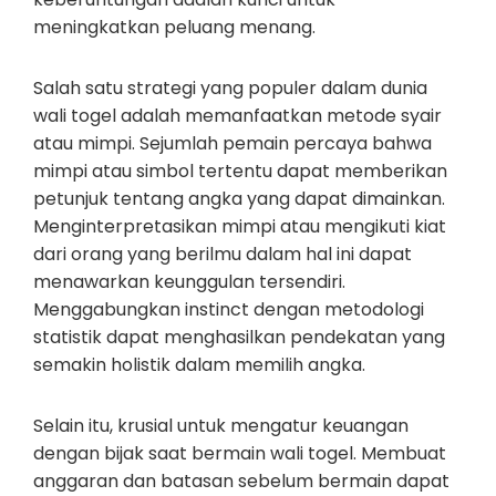
meningkatkan peluang menang.
Salah satu strategi yang populer dalam dunia
wali togel adalah memanfaatkan metode syair
atau mimpi. Sejumlah pemain percaya bahwa
mimpi atau simbol tertentu dapat memberikan
petunjuk tentang angka yang dapat dimainkan.
Menginterpretasikan mimpi atau mengikuti kiat
dari orang yang berilmu dalam hal ini dapat
menawarkan keunggulan tersendiri.
Menggabungkan instinct dengan metodologi
statistik dapat menghasilkan pendekatan yang
semakin holistik dalam memilih angka.
Selain itu, krusial untuk mengatur keuangan
dengan bijak saat bermain wali togel. Membuat
anggaran dan batasan sebelum bermain dapat