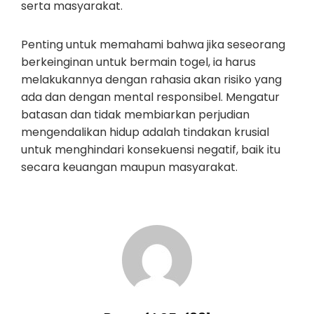
serta masyarakat.
Penting untuk memahami bahwa jika seseorang
berkeinginan untuk bermain togel, ia harus
melakukannya dengan rahasia akan risiko yang
ada dan dengan mental responsibel. Mengatur
batasan dan tidak membiarkan perjudian
mengendalikan hidup adalah tindakan krusial
untuk menghindari konsekuensi negatif, baik itu
secara keuangan maupun masyarakat.