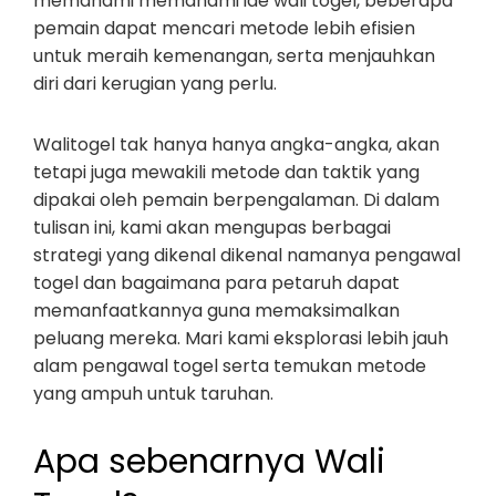
memahami memahami ide wali togel, beberapa
pemain dapat mencari metode lebih efisien
untuk meraih kemenangan, serta menjauhkan
diri dari kerugian yang perlu.
Walitogel tak hanya hanya angka-angka, akan
tetapi juga mewakili metode dan taktik yang
dipakai oleh pemain berpengalaman. Di dalam
tulisan ini, kami akan mengupas berbagai
strategi yang dikenal dikenal namanya pengawal
togel dan bagaimana para petaruh dapat
memanfaatkannya guna memaksimalkan
peluang mereka. Mari kami eksplorasi lebih jauh
alam pengawal togel serta temukan metode
yang ampuh untuk taruhan.
Apa sebenarnya Wali