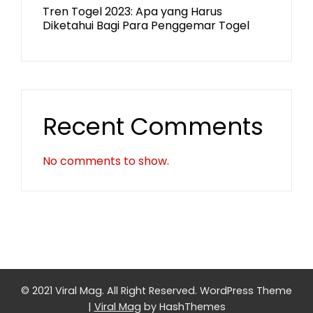
Tren Togel 2023: Apa yang Harus
Diketahui Bagi Para Penggemar Togel
Recent Comments
No comments to show.
© 2021 Viral Mag. All Right Reserved.
WordPress Theme
|
Viral Mag
by HashThemes