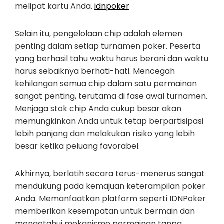
melipat kartu Anda.
idnpoker
Selain itu, pengelolaan chip adalah elemen
penting dalam setiap turnamen poker. Peserta
yang berhasil tahu waktu harus berani dan waktu
harus sebaiknya berhati-hati. Mencegah
kehilangan semua chip dalam satu permainan
sangat penting, terutama di fase awal turnamen.
Menjaga stok chip Anda cukup besar akan
memungkinkan Anda untuk tetap berpartisipasi
lebih panjang dan melakukan risiko yang lebih
besar ketika peluang favorabel.
Akhirnya, berlatih secara terus-menerus sangat
mendukung pada kemajuan keterampilan poker
Anda. Memanfaatkan platform seperti IDNPoker
memberikan kesempatan untuk bermain dan
mengetahui mekanisme permainan tanpa