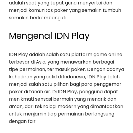
adalah saat yang tepat guna menyertai dan
menjadi komunitas poker yang semakin tumbuh
semakin berkembang di.
Mengenal IDN Play
IDN Play adalah salah satu platform game online
terbesar di Asia, yang menawarkan berbagai
tipe permainan, termasuk poker. Dengan adanya
kehadiran yang solid di Indonesia, IDN Play telah
menjadi salah satu pilihan bagi para penggemar
poker di tanah air. Di IDN Play, pengguna dapat
menikmati sensasi bermain yang menarik dan
aman, dari teknologi modern yang dimanfaatkan
untuk menjamin tiap permainan berlangsung
dengan fair.