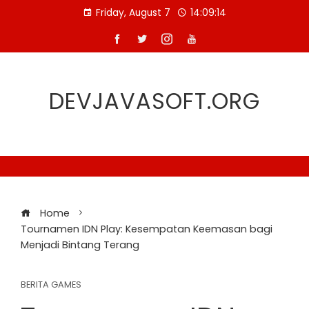
Skip
Friday, August 7
14:09:14
to
content
DEVJAVASOFT.ORG
Home
Tournamen IDN Play: Kesempatan Keemasan bagi
Menjadi Bintang Terang
BERITA GAMES