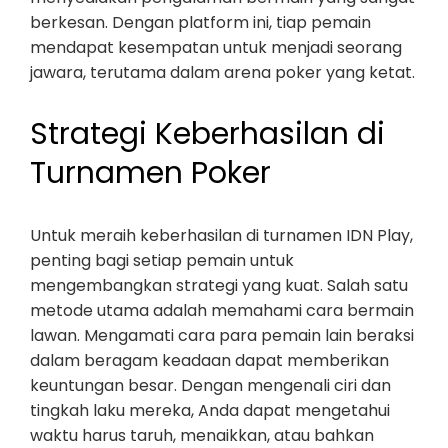
berkesan. Dengan platform ini, tiap pemain
mendapat kesempatan untuk menjadi seorang
jawara, terutama dalam arena poker yang ketat.
Strategi Keberhasilan di
Turnamen Poker
Untuk meraih keberhasilan di turnamen IDN Play,
penting bagi setiap pemain untuk
mengembangkan strategi yang kuat. Salah satu
metode utama adalah memahami cara bermain
lawan. Mengamati cara para pemain lain beraksi
dalam beragam keadaan dapat memberikan
keuntungan besar. Dengan mengenali ciri dan
tingkah laku mereka, Anda dapat mengetahui
waktu harus taruh, menaikkan, atau bahkan