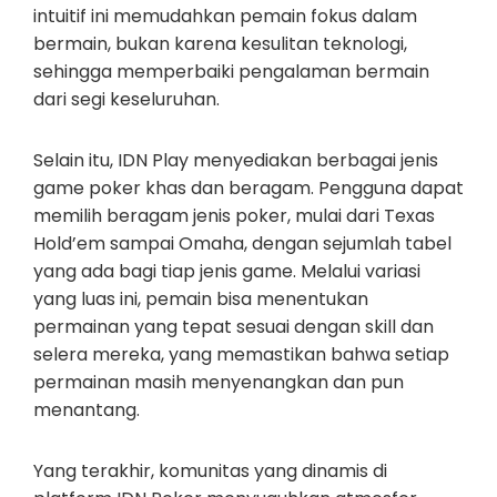
intuitif ini memudahkan pemain fokus dalam
bermain, bukan karena kesulitan teknologi,
sehingga memperbaiki pengalaman bermain
dari segi keseluruhan.
Selain itu, IDN Play menyediakan berbagai jenis
game poker khas dan beragam. Pengguna dapat
memilih beragam jenis poker, mulai dari Texas
Hold’em sampai Omaha, dengan sejumlah tabel
yang ada bagi tiap jenis game. Melalui variasi
yang luas ini, pemain bisa menentukan
permainan yang tepat sesuai dengan skill dan
selera mereka, yang memastikan bahwa setiap
permainan masih menyenangkan dan pun
menantang.
Yang terakhir, komunitas yang dinamis di