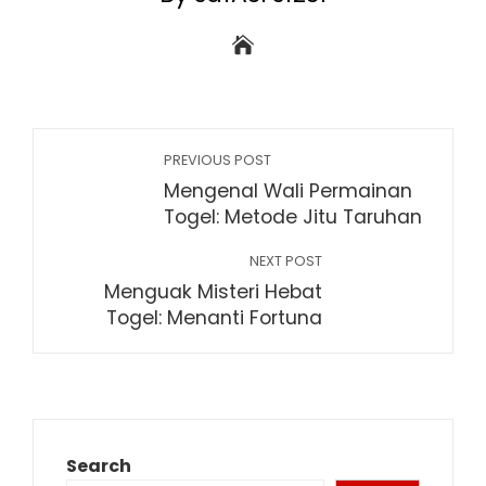
PREVIOUS POST
Mengenal Wali Permainan
Togel: Metode Jitu Taruhan
NEXT POST
Menguak Misteri Hebat
Togel: Menanti Fortuna
Search