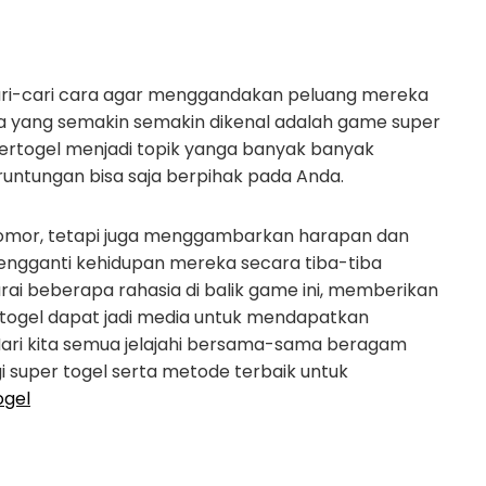
cari-cari cara agar menggandakan peluang mereka
 yang semakin semakin dikenal adalah game super
supertogel menjadi topik yanga banyak banyak
untungan bisa saja berpihak pada Anda.
omor, tetapi juga menggambarkan harapan dan
gganti kehidupan mereka secara tiba-tiba
urai beberapa rahasia di balik game ini, memberikan
ogel dapat jadi media untuk mendapatkan
Mari kita semua jelajahi bersama-sama beragam
gi super togel serta metode terbaik untuk
ogel