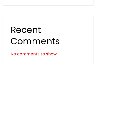
Recent
Comments
No comments to show.