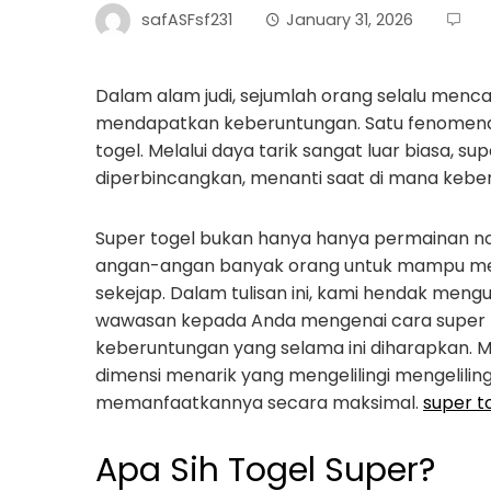
safASFsf231
January 31, 2026
Dalam alam judi, sejumlah orang selalu men
mendapatkan keberuntungan. Satu fenomena
togel. Melalui daya tarik sangat luar biasa, 
diperbincangkan, menanti saat di mana keber
Super togel bukan hanya hanya permainan n
angan-angan banyak orang untuk mampu men
sekejap. Dalam tulisan ini, kami hendak meng
wawasan kepada Anda mengenai cara super t
keberuntungan yang selama ini diharapkan. 
dimensi menarik yang mengelilingi mengelilin
memanfaatkannya secara maksimal.
super t
Apa Sih Togel Super?