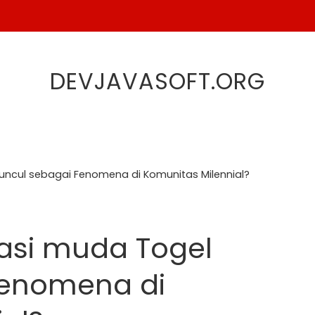
DEVJAVASOFT.ORG
ncul sebagai Fenomena di Komunitas Milennial?
asi muda Togel
Fenomena di