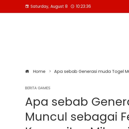
Skip
Saturday, August 8
10:23:37
to
content
Home
Apa sebab Generasi muda Togel Mu
BERITA GAMES
Apa sebab Gener
Muncul sebagai 