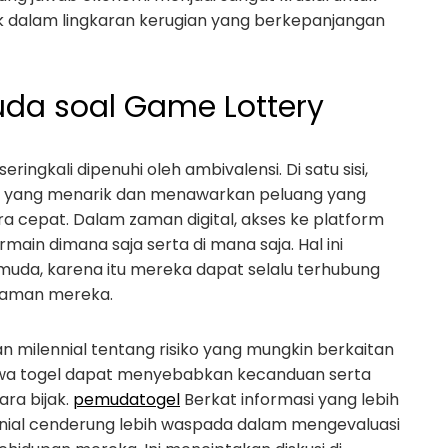
k dalam lingkaran kerugian yang berkepanjangan
da soal Game Lottery
ingkali dipenuhi oleh ambivalensi. Di satu sisi,
an yang menarik dan menawarkan peluang yang
ra cepat. Dalam zaman digital, akses ke platform
in dimana saja serta di mana saja. Hal ini
muda, karena itu mereka dapat selalu terhubung
laman mereka.
an milennial tentang risiko yang mungkin berkaitan
hwa togel dapat menyebabkan kecanduan serta
ra bijak.
pemudatogel
Berkat informasi yang lebih
ennial cenderung lebih waspada dalam mengevaluasi