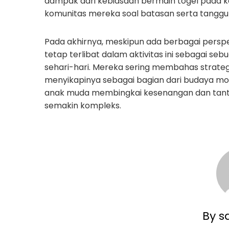
dampak dari kebiasaan bermain togel pada ke
komunitas mereka soal batasan serta tanggu
Pada akhirnya, meskipun ada berbagai perspek
tetap terlibat dalam aktivitas ini sebagai se
sehari-hari. Mereka sering membahas strateg
menyikapinya sebagai bagian dari budaya mod
anak muda membingkai kesenangan dan tant
semakin kompleks.
By s