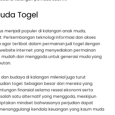
Muda Togel
s menjadi populer di kalangan anak muda,
. Perkembangan teknologi informasi dan akses
agar terlibat dalam permainan judi togel dengan
 website internet yang menyediakan permainan
 mudah dan menggoda untuk generasi muda yang
putan.
 dan budaya di kalangan milenial juga turut
dian togel. Sebagian besar dari mereka yang
ungan finansial selama resesi ekonomi serta
 salah satu alternatif yang menggoda, meskipun
enciptakan mindset bahwasanya perjudian dapat
n menanggulangi kendala keuangan yang kaum muda