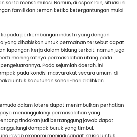
erta menstimulasi. Namun, di aspek lain, situasi ini
gan famili dan teman ketika ketergantungan mulai
si kepada perkembangan industri yang dengan
 Dana yang dihabiskan untuk permainan tersebut dapat
kan lapangan kerja dalam bidang terkait, namun juga
eperti meningkatnya permasalahan utang pada
engeluarannya. Pada sejumlah daerah, ini
mpak pada kondisi masyarakat secara umum, di
akai untuk kebutuhan sehari-hari dialihkan
an pemuda dalam lotere dapat menimbulkan perhatian
m upaya menanggulangi permasalahan yang
i tentang tindakan judi bertanggung jawab dapat
nggulangi dampak buruk yang timbul.
g jawab ekonomi menjadi sangat krusial untuk