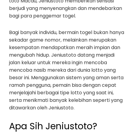
toto Macau, Jeniustoto memberikan sensasi
berjudi yang menyenangkan dan mendebarkan
bagi para penggemar togel.
Bagi banyak individu, bermain togel bukan hanya
sekadar game nomor, melainkan merupakan
kesempatan mendapatkan meraih impian dan
mengubah hidup. Jeniustoto datang menjadi
jalan keluar untuk mereka ingin mencoba
mencoba nasib mereka dari dunia lotto yang
besar ini. Menggunakan sistem yang aman serta
ramah pengguna, pemain bisa dengan cepat
menjelajahi berbagai tipe lotto yang saat ini,
serta menikmati banyak kelebihan seperti yang
ditawarkan oleh Jeniustoto.
Apa Sih Jeniustoto?