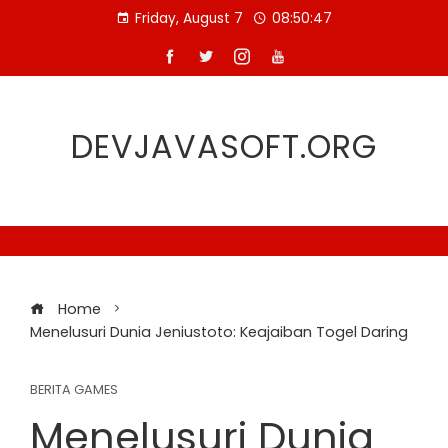
Skip
Friday, August 7
08:50:48
to
content
DEVJAVASOFT.ORG
Home
Menelusuri Dunia Jeniustoto: Keajaiban Togel Daring
BERITA GAMES
Menelusuri Dunia