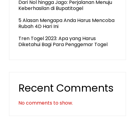
Dari Nol hingga Jago: Perjalanan Menuju
Keberhasilan di Bupatitogel
5 Alasan Mengapa Anda Harus Mencoba
Rubah 4D Hari Ini
Tren Togel 2023: Apa yang Harus
Diketahui Bagi Para Penggemar Togel
Recent Comments
No comments to show.