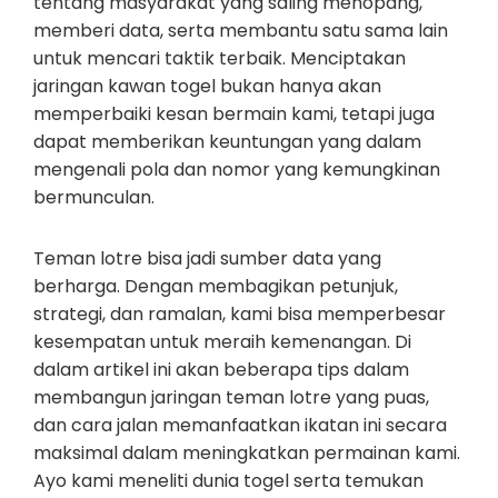
tentang masyarakat yang saling menopang,
memberi data, serta membantu satu sama lain
untuk mencari taktik terbaik. Menciptakan
jaringan kawan togel bukan hanya akan
memperbaiki kesan bermain kami, tetapi juga
dapat memberikan keuntungan yang dalam
mengenali pola dan nomor yang kemungkinan
bermunculan.
Teman lotre bisa jadi sumber data yang
berharga. Dengan membagikan petunjuk,
strategi, dan ramalan, kami bisa memperbesar
kesempatan untuk meraih kemenangan. Di
dalam artikel ini akan beberapa tips dalam
membangun jaringan teman lotre yang puas,
dan cara jalan memanfaatkan ikatan ini secara
maksimal dalam meningkatkan permainan kami.
Ayo kami meneliti dunia togel serta temukan