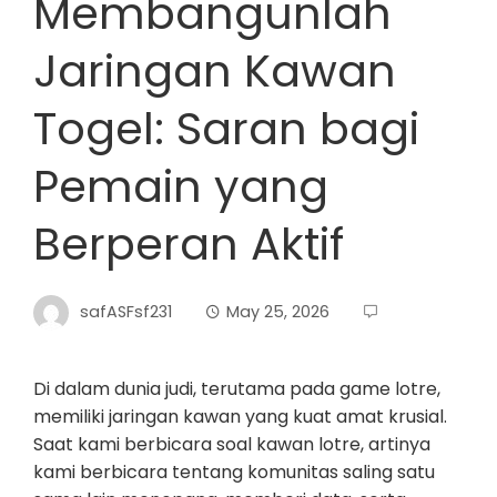
Membangunlah
Jaringan Kawan
Togel: Saran bagi
Pemain yang
Berperan Aktif
safASFsf231
May 25, 2026
Di dalam dunia judi, terutama pada game lotre,
memiliki jaringan kawan yang kuat amat krusial.
Saat kami berbicara soal kawan lotre, artinya
kami berbicara tentang komunitas saling satu