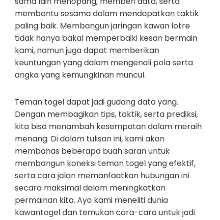
sama lain menopang, memberi data, serta
membantu sesama dalam mendapatkan taktik
paling baik. Membangun jaringan kawan lotre
tidak hanya bakal memperbaiki kesan bermain
kami, namun juga dapat memberikan
keuntungan yang dalam mengenali pola serta
angka yang kemungkinan muncul.
Teman togel dapat jadi gudang data yang.
Dengan membagikan tips, taktik, serta prediksi,
kita bisa menambah kesempatan dalam meraih
menang. Di dalam tulisan ini, kami akan
membahas beberapa buah saran untuk
membangun koneksi teman togel yang efektif,
serta cara jalan memanfaatkan hubungan ini
secara maksimal dalam meningkatkan
permainan kita. Ayo kami meneliti dunia
kawantogel dan temukan cara-cara untuk jadi