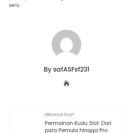
seru.
By safASFsf231
PREVIOUS POST
Permainan Kudu Slot: Dari
para Pemula hingga Pro