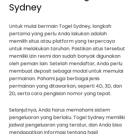
Sydney
Untuk mulai bermain Togel Sydney, langkah
pertama yang perlu Anda lakukan adalah
memilih situs atau platform yang terpercaya
untuk melakukan taruhan. Pastikan situs tersebut
memiliki izin resmi dan sudah banyak digunakan
oleh pemain lain. Setelah mendaftar, Anda perlu
membuat deposit sebagai modal untuk memulai
permainan. Pahami juga berbagai jenis
permainan yang ditawarkan, seperti 4D, 3D, dan
2D, serta cara pengisian nomor yang tepat.
Selanjutnya, Anda harus memahami sistem
pengeluaran yang berlaku. Togel Sydney memiliki
jadwal pengeluaran yang teratur, dan Anda bisa
mendapatkan informasi tentang hasil