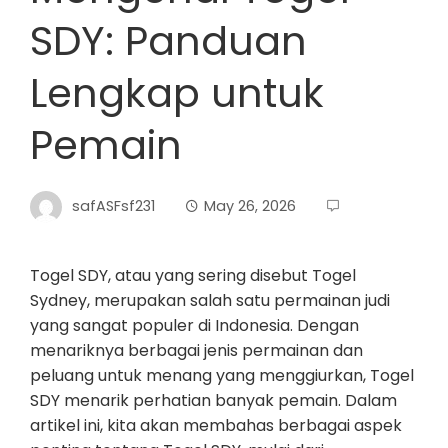
SDY: Panduan
Lengkap untuk
Pemain
safASFsf231
May 26, 2026
Togel SDY, atau yang sering disebut Togel
Sydney, merupakan salah satu permainan judi
yang sangat populer di Indonesia. Dengan
menariknya berbagai jenis permainan dan
peluang untuk menang yang menggiurkan, Togel
SDY menarik perhatian banyak pemain. Dalam
artikel ini, kita akan membahas berbagai aspek