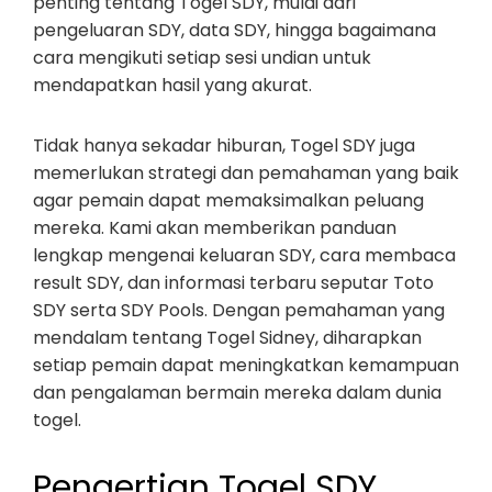
penting tentang Togel SDY, mulai dari
pengeluaran SDY, data SDY, hingga bagaimana
cara mengikuti setiap sesi undian untuk
mendapatkan hasil yang akurat.
Tidak hanya sekadar hiburan, Togel SDY juga
memerlukan strategi dan pemahaman yang baik
agar pemain dapat memaksimalkan peluang
mereka. Kami akan memberikan panduan
lengkap mengenai keluaran SDY, cara membaca
result SDY, dan informasi terbaru seputar Toto
SDY serta SDY Pools. Dengan pemahaman yang
mendalam tentang Togel Sidney, diharapkan
setiap pemain dapat meningkatkan kemampuan
dan pengalaman bermain mereka dalam dunia
togel.
Pengertian Togel SDY