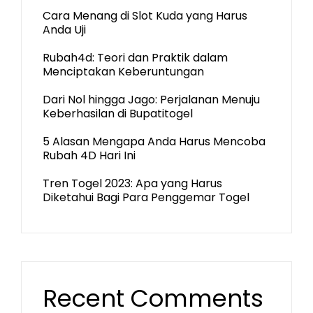
Cara Menang di Slot Kuda yang Harus
Anda Uji
Rubah4d: Teori dan Praktik dalam
Menciptakan Keberuntungan
Dari Nol hingga Jago: Perjalanan Menuju
Keberhasilan di Bupatitogel
5 Alasan Mengapa Anda Harus Mencoba
Rubah 4D Hari Ini
Tren Togel 2023: Apa yang Harus
Diketahui Bagi Para Penggemar Togel
Recent Comments