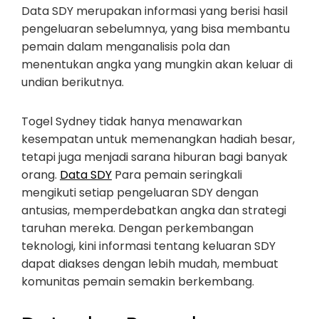
Data SDY merupakan informasi yang berisi hasil
pengeluaran sebelumnya, yang bisa membantu
pemain dalam menganalisis pola dan
menentukan angka yang mungkin akan keluar di
undian berikutnya.
Togel Sydney tidak hanya menawarkan
kesempatan untuk memenangkan hadiah besar,
tetapi juga menjadi sarana hiburan bagi banyak
orang.
Data SDY
Para pemain seringkali
mengikuti setiap pengeluaran SDY dengan
antusias, memperdebatkan angka dan strategi
taruhan mereka. Dengan perkembangan
teknologi, kini informasi tentang keluaran SDY
dapat diakses dengan lebih mudah, membuat
komunitas pemain semakin berkembang.