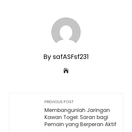
By safASFsf231
PREVIOUS POST
Membangunlah Jaringan
Kawan Togel: Saran bagi
Pemain yang Berperan Aktif